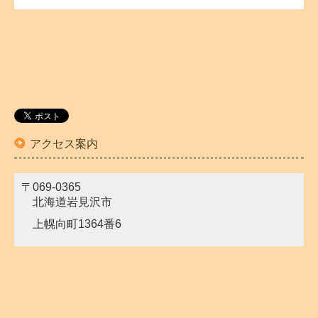
アクセス案内
〒069-0365
北海道岩見沢市
上幌向町
1364番6